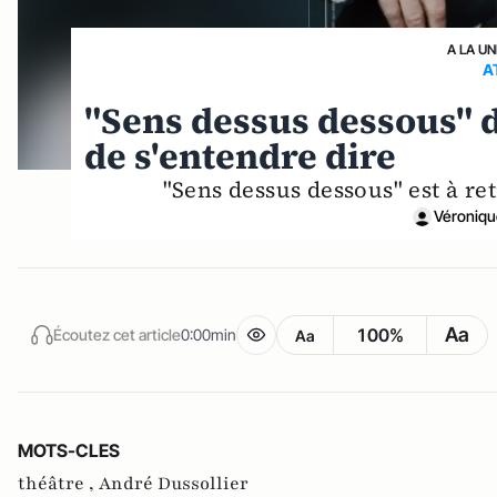
A LA UN
A
"Sens dessus dessous" d'
de s'entendre dire
"Sens dessus dessous" est à re
Véroniqu
Aa
100%
Écoutez cet article
0:00min
Aa
MOTS-CLES
théâtre ,
André Dussollier