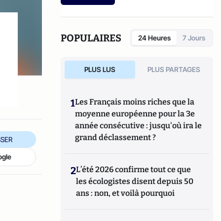
etc.).
POPULAIRES
24 Heures
7 Jours
PLUS LUS
PLUS PARTAGES
1
Les Français moins riches que la
moyenne européenne pour la 3e
année consécutive : jusqu'où ira le
grand déclassement ?
SER
ogle
2
L’été 2026 confirme tout ce que
les écologistes disent depuis 50
ans : non, et voilà pourquoi