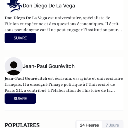
Don Diego De La Vega
Don Diego De La Vega
est universitaire, spécialiste de
l'Union européenne et des questions économiques. Il écrit
sous pseudonyme car il ne peut engager l’institution pour
laquelle il travaille.
SUIVRE
Jean-Paul Gourévitch
Jean-Paul Gourévitch
est écrivain, essayiste et universitaire
français. Il a enseigné l'image politique à l'Université de
Paris XII, a contribué à l'élaboration de l'histoire de la
littérature de la jeunesse et de ses illustrateurs par ses
SUIVRE
ouvrages et ses expositions, et a publié plusieurs ouvrages
consacrés à l'Afrique et aux aspects sociaux et économiques
de l'immigration en France. Il a notamment publié La
France en Afrique 1520-2020 (L'Harmattan), La tentation
POPULAIRES
24 Heures
7 Jours
Zemmour et le Grand Remplacement (Ovadia 2021), Le coût