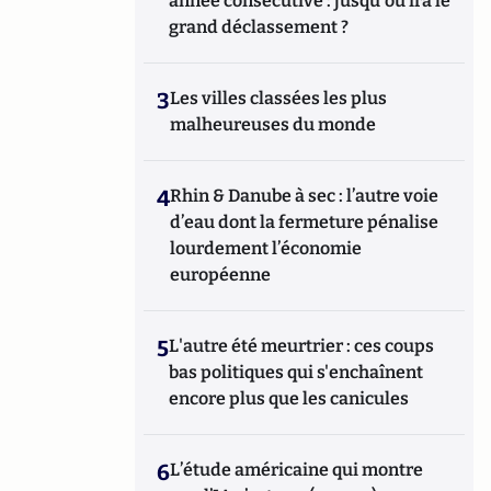
année consécutive : jusqu'où ira le
grand déclassement ?
3
Les villes classées les plus
malheureuses du monde
4
Rhin & Danube à sec : l’autre voie
d’eau dont la fermeture pénalise
lourdement l’économie
européenne
5
L'autre été meurtrier : ces coups
bas politiques qui s'enchaînent
encore plus que les canicules
6
L’étude américaine qui montre