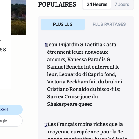
POPULAIRES
24 Heures
7 Jours
PLUS LUS
PLUS PARTAGES
é
1
Jean Dujardin & Laetitia Casta
es
étrennent leurs nouveaux
amours, Vanessa Paradis &
Samuel Benchetrit enterrent le
leur; Leonardo di Caprio fond,
Victoria Beckham fait du brukini,
Cristiano Ronaldo du bisco-fils;
Suri ex Cruise joue du
Shakespeare queer
SER
ogle
2
Les Français moins riches que la
moyenne européenne pour la 3e