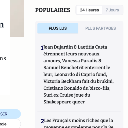
POPULAIRES
24 Heures
7 Jours
n
PLUS LUS
PLUS PARTAGES
1
Jean Dujardin & Laetitia Casta
étrennent leurs nouveaux
ans
amours, Vanessa Paradis &
Samuel Benchetrit enterrent le
leur; Leonardo di Caprio fond,
Victoria Beckham fait du brukini,
Cristiano Ronaldo du bisco-fils;
Suri ex Cruise joue du
Shakespeare queer
SER
2
Les Français moins riches que la
ogle
moyenne européenne pour la 3e