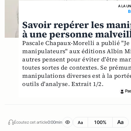
A LA U
B
Savoir repérer les man
à une personne malveill
Pascale Chapaux-Morelli a publié "Je s
manipulateurs" aux éditions Albin M
autres pensent pour éviter d'être man
toutes sortes de contextes. Se prémuni
manipulations diverses est à la porté
outils d'analyse. Extrait 1/2.
Pas
Aa
100%
Écoutez cet article
0:00min
Aa