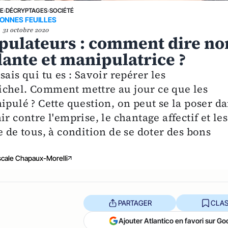
NE
›
DÉCRYPTAGES
›
SOCIÉTÉ
ONNES FEUILLES
31 octobre 2020
ipulateurs : comment dire no
ante et manipulatrice ?
ais qui tu es : Savoir repérer les
ichel. Comment mettre au jour ce que les
ipulé ? Cette question, on peut se la poser d
r contre l'emprise, le chantage affectif et les
e de tous, à condition de se doter des bons
cale Chapaux-Morelli
PARTAGER
CLAS
Ajouter Atlantico en favori sur Go