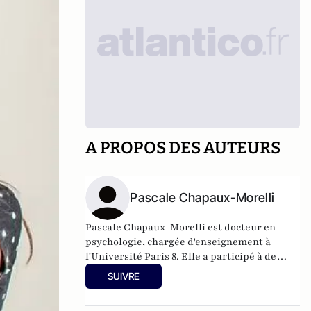
A PROPOS DES AUTEURS
Pascale Chapaux-Morelli
Pascale Chapaux-Morelli est docteur en
psychologie, chargée d'enseignement à
l'Université Paris 8. Elle a participé à de
nombreuses émissions de "Mille et Une Vies",
SUIVRE
sur France 2, avec Frédéric Lopez et Sophie
Davant.