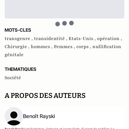
MOTS-CLES
transgenre ,
transidentité ,
Etats-Unis ,
opération ,
Chirurgie ,
hommes ,
Femmes ,
corps ,
nullification
génitale
THEMATIQUES
Société
A PROPOS DES AUTEURS
Benoît Rayski
Benoît Rayski
est historien, écrivain et journaliste. Il vient de publier
Le