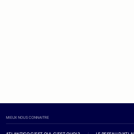
MIEUX NOUS CONNAITRE
ATLANTICO C'EST QUI, C'EST QUOI ?
/
LE RESEAU D'ATL