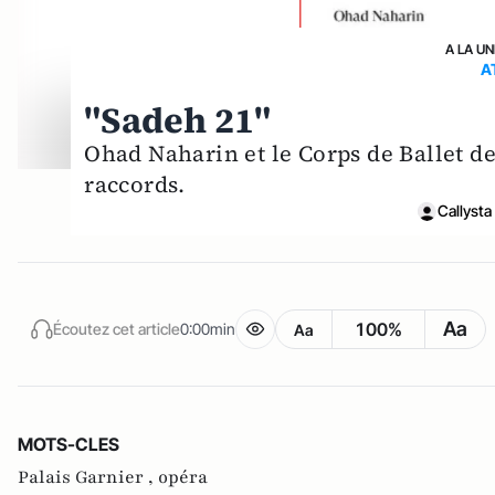
A LA UN
A
"Sadeh 21"
Ohad Naharin et le Corps de Ballet d
raccords.
Callysta
Aa
100%
Écoutez cet article
0:00min
Aa
MOTS-CLES
Palais Garnier ,
opéra