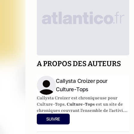
A PROPOS DES AUTEURS
Callysta Croizer pour
Culture-Tops
Callysta Croizer est chroniqueuse pour
Culture-Tops.
Culture-Tops
est un site de
chroniques couvrant l'ensemble de l'activité
culturelle (théâtre, One Man Shows, opéras,
SUIVRE
ballets, spectacles divers, cinéma, expos,
livres, etc.).