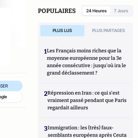
POPULAIRES
24 Heures
7 Jours
PLUS LUS
PLUS PARTAGES
1
Les Français moins riches que la
moyenne européenne pour la 3e
année consécutive : jusqu'où ira le
grand déclassement ?
SER
2
Répression en Iran : ce qui s'est
ogle
vraiment passé pendant que Paris
regardait ailleurs
3
Immigration : les (très) faux-
semblants européens après Ceuta