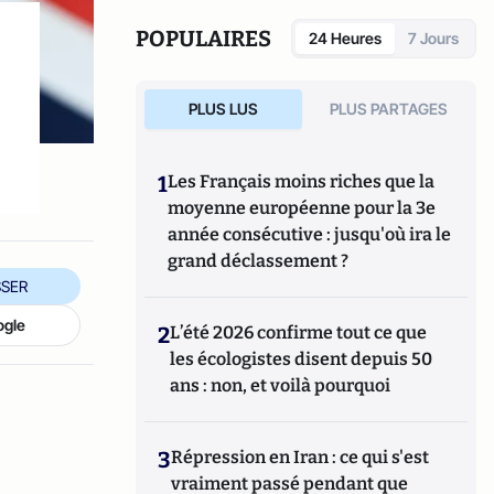
POPULAIRES
24 Heures
7 Jours
PLUS LUS
PLUS PARTAGES
1
Les Français moins riches que la
moyenne européenne pour la 3e
année consécutive : jusqu'où ira le
grand déclassement ?
SER
ogle
2
L’été 2026 confirme tout ce que
les écologistes disent depuis 50
ans : non, et voilà pourquoi
3
Répression en Iran : ce qui s'est
vraiment passé pendant que