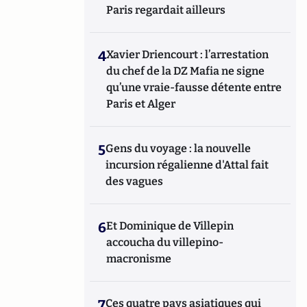
Paris regardait ailleurs
4
Xavier Driencourt : l’arrestation
du chef de la DZ Mafia ne signe
qu’une vraie-fausse détente entre
Paris et Alger
5
Gens du voyage : la nouvelle
incursion régalienne d'Attal fait
des vagues
6
Et Dominique de Villepin
accoucha du villepino-
macronisme
7
Ces quatre pays asiatiques qui