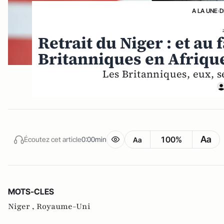
A LA UNE
›
D
Retrait du Niger : et au 
Britanniques en Afriqu
Les Britanniques, eux, s
Aa
100%
Écoutez cet article
0:00min
Aa
MOTS-CLES
Niger ,
Royaume-Uni