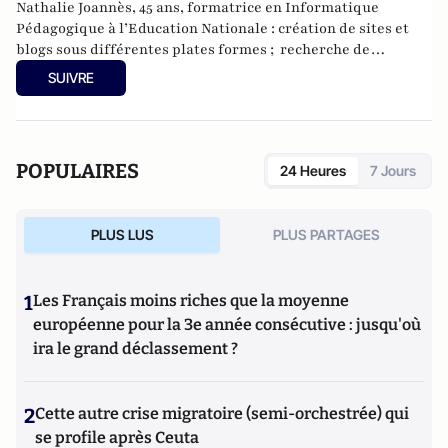
Nathalie Joannès, 45 ans, formatrice en Informatique
Pédagogique à l’Education Nationale : création de sites et
blogs sous différentes plates formes ; recherche de
ressources libres autour de l’éducation ; formation auprès
SUIVRE
de public d’adultes sur des logiciels, sites ; élaboration de
projets pédagogiques. Passionnée par la veille, les réseaux
sociaux, les usages du web.
POPULAIRES
24 Heures
7 Jours
PLUS LUS
PLUS PARTAGES
1
Les Français moins riches que la moyenne
européenne pour la 3e année consécutive : jusqu'où
ira le grand déclassement ?
2
Cette autre crise migratoire (semi-orchestrée) qui
se profile après Ceuta