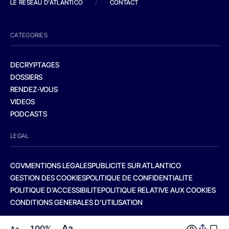
LE RESEAU D'ATLANTICO
/
CONTACT
CATEGORIES
DECRYPTAGES
DOSSIERS
RENDEZ-VOUS
VIDEOS
PODCASTS
LEGAL
CGV
MENTIONS LEGALES
PUBLICITE SUR ATLANTICO
GESTION DES COOKIES
POLITIQUE DE CONFIDENTIALITE
POLITIQUE D’ACCESSIBILITE
POLITIQUE RELATIVE AUX COOKIES
CONDITIONS GENERALES D’UTILISATION
Aa
100%
Aa