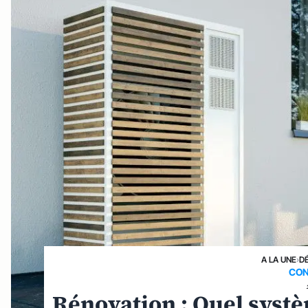
A LA UNE
›
D
CON
Rénovation : Quel systè