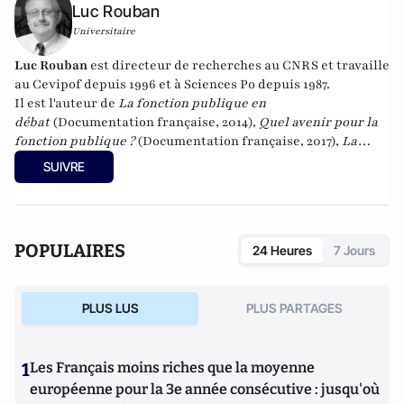
Luc Rouban
Universitaire
Luc Rouban
est directeur de recherches au CNRS et travaille
au Cevipof depuis 1996 et à Sciences Po depuis 1987.
Il est l'auteur de
La fonction publique en
débat
(Documentation française, 2014),
Quel avenir pour la
fonction publique ?
(Documentation française, 2017),
La
démocratie représentative est-elle en crise ?
SUIVRE
(Documentation française, 2018) et
Le paradoxe du
macronisme
(Les Presses de Sciences po, 2018) et
La matière
noire de la démocratie
(Les Presses de Sciences Po, 2019),
"
Quel avenir pour les maires ?
" à la Documentation française
POPULAIRES
24 Heures
7 Jours
(2020). Il a publié en 2022
Les raisons de la défiance
aux
Presses de Sciences Po. Il a également publié en 2022
La
vraie victoire du RN
aux Presses de Sciences Po. En 2024, il a
PLUS LUS
PLUS PARTAGES
publié
Les racines sociales de la violence politique
aux
éditions de l'Aube.
1
Les Français moins riches que la moyenne
européenne pour la 3e année consécutive : jusqu'où