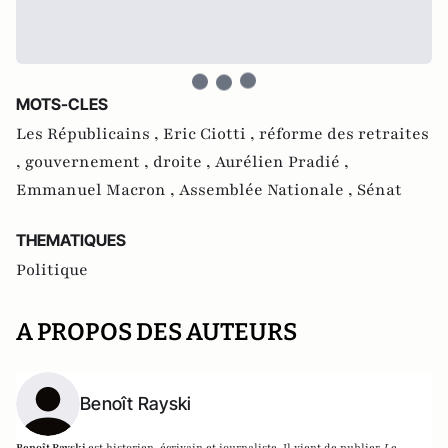
MOTS-CLES
Les Républicains ,
Eric Ciotti ,
réforme des retraites
,
gouvernement ,
droite ,
Aurélien Pradié ,
Emmanuel Macron ,
Assemblée Nationale ,
Sénat
THEMATIQUES
Politique
A PROPOS DES AUTEURS
Benoît Rayski
Benoît Rayski
est historien, écrivain et journaliste. Il vient de publier
Le