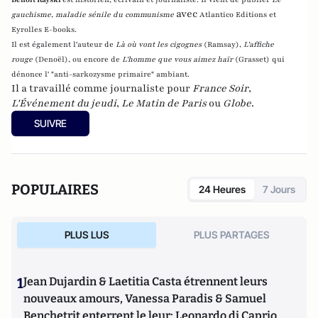
avec
gauchisme, maladie sénile du communisme
Atlantico Editions et
Eyrolles E-books.
Il est également l'auteur de
Là où vont les cigognes
(Ramsay),
L'affiche
rouge
(Denoël), ou encore de
L'homme que vous aimez haïr
(Grasset)
qui
dénonce l' "anti-sarkozysme primaire" ambiant.
Il a travaillé comme journaliste pour
France Soir
,
L'Événement du jeudi
,
Le Matin de Paris
ou
Globe
.
SUIVRE
POPULAIRES
24 Heures
7 Jours
PLUS LUS
PLUS PARTAGES
1
Jean Dujardin & Laetitia Casta étrennent leurs
nouveaux amours, Vanessa Paradis & Samuel
Benchetrit enterrent le leur; Leonardo di Caprio