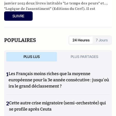
janvier 2023 deux livres intitulés "Le temps des peurs" et
"Logique de l'assentiment" (Editions du Cerf). Il est
également l'auteur de livres encore "Écosophie" (Ed du Cerf,
SUIVRE
2017), "Êtres postmoderne" ( Ed du Cerf 2018), "La nostalgie
du sacré" ( Ed du Cerf, 2020).
POPULAIRES
24 Heures
7 Jours
PLUS LUS
PLUS PARTAGES
1
Les Français moins riches que la moyenne
européenne pour la 3e année consécutive : jusqu'où
ira le grand déclassement ?
2
Cette autre crise migratoire (semi-orchestrée) qui
se profile après Ceuta