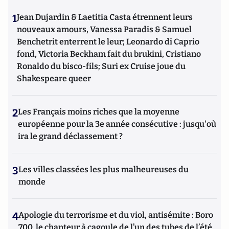
1
Jean Dujardin & Laetitia Casta étrennent leurs
nouveaux amours, Vanessa Paradis & Samuel
Benchetrit enterrent le leur; Leonardo di Caprio
fond, Victoria Beckham fait du brukini, Cristiano
Ronaldo du bisco-fils; Suri ex Cruise joue du
Shakespeare queer
2
Les Français moins riches que la moyenne
européenne pour la 3e année consécutive : jusqu'où
ira le grand déclassement ?
3
Les villes classées les plus malheureuses du
monde
4
Apologie du terrorisme et du viol, antisémite : Boro
700, le chanteur à cagoule de l’un des tubes de l’été