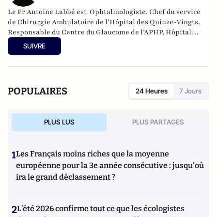
Le Pr Antoine Labbé est Ophtalmologiste, Chef du service
de Chirurgie Ambulatoire de l’Hôpital des Quinze-Vingts,
Responsable du Centre du Glaucome de l’APHP, Hôpital
Ambroise-Paré et membre du Conseil d’Administration
SUIVRE
d’Helen Keller Europe
POPULAIRES
24 Heures
7 Jours
PLUS LUS
PLUS PARTAGES
1
Les Français moins riches que la moyenne
européenne pour la 3e année consécutive : jusqu'où
ira le grand déclassement ?
2
L’été 2026 confirme tout ce que les écologistes