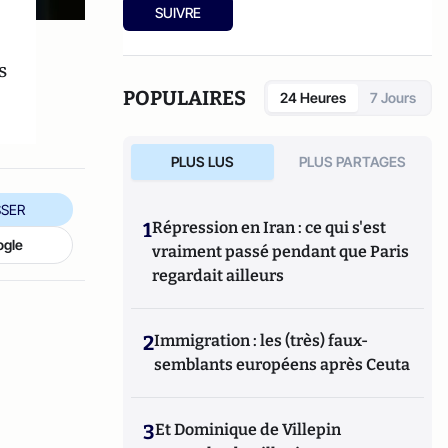
SUIVRE
s
POPULAIRES
24 Heures
7 Jours
PLUS LUS
PLUS PARTAGES
SER
1
Répression en Iran : ce qui s'est
ogle
vraiment passé pendant que Paris
regardait ailleurs
2
Immigration : les (très) faux-
semblants européens après Ceuta
3
Et Dominique de Villepin