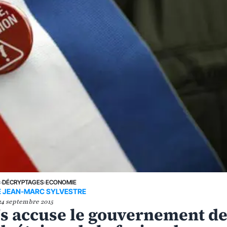
E
›
DÉCRYPTAGES
›
ECONOMIE
DE JEAN-MARC SYLVESTRE
24 septembre 2015
s accuse le gouvernement d