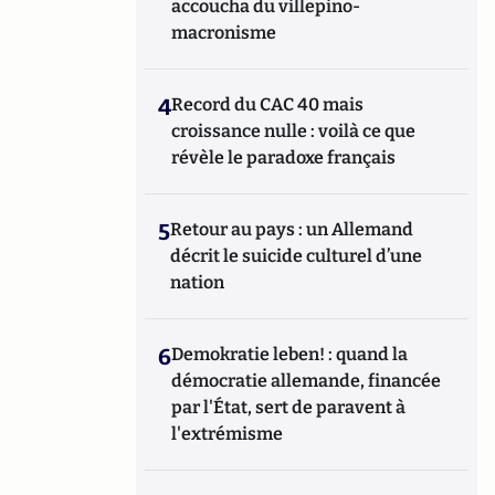
accoucha du villepino-
macronisme
4
Record du CAC 40 mais
croissance nulle : voilà ce que
révèle le paradoxe français
5
Retour au pays : un Allemand
décrit le suicide culturel d’une
nation
6
Demokratie leben! : quand la
démocratie allemande, financée
par l'État, sert de paravent à
l'extrémisme