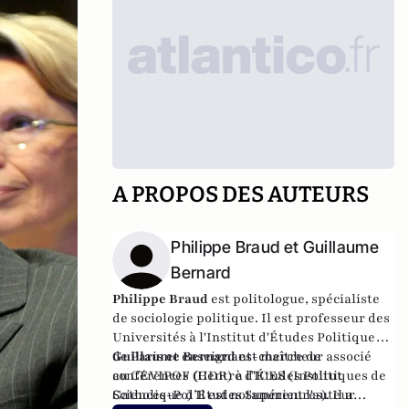
A PROPOS DES AUTEURS
Philippe Braud et Guillaume
Bernard
Philippe Braud
est politologue, spécialiste
de sociologie politique. Il est professeur des
Universités à l'Institut d'Études Politiques
de Paris et enseignant-chercheur associé
Guillaume Bernard
est maître de
au CEVIPOF (Centre d'Études Politiques de
conférences (HDR) à l’ICES (Institut
Sciences-Po) Il est notamment l'auteur
Catholique d’Etudes Supérieures). Il a