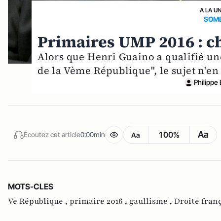
A LA U
SOMB
Primaires UMP 2016 : c
Alors que Henri Guaino a qualifié un
de la Vème République", le sujet n'en 
Philippe
Aa
100%
Écoutez cet article
0:00min
Aa
MOTS-CLES
Ve République ,
primaire 2016 ,
gaullisme ,
Droite fran