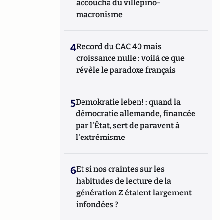
accoucha du villepino-
macronisme
4
Record du CAC 40 mais
croissance nulle : voilà ce que
révèle le paradoxe français
5
Demokratie leben! : quand la
démocratie allemande, financée
par l'État, sert de paravent à
l'extrémisme
6
Et si nos craintes sur les
habitudes de lecture de la
génération Z étaient largement
infondées ?