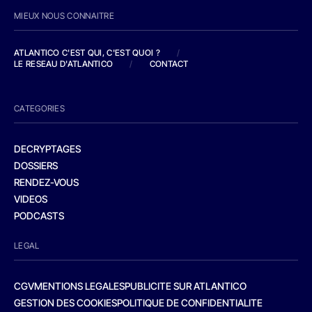
MIEUX NOUS CONNAITRE
ATLANTICO C'EST QUI, C'EST QUOI ?
/
LE RESEAU D'ATLANTICO
/
CONTACT
CATEGORIES
DECRYPTAGES
DOSSIERS
RENDEZ-VOUS
VIDEOS
PODCASTS
LEGAL
CGV
MENTIONS LEGALES
PUBLICITE SUR ATLANTICO
GESTION DES COOKIES
POLITIQUE DE CONFIDENTIALITE