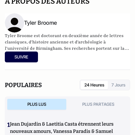
A PROPOS DES AUTEURS
Tyler Broome
Tyler Broome est doctorant en deuxième année de lettres
classiques, d'histoire ancienne et d'archéologie à
l'université de Birmingham. Ses recherches portent sur la
communication politique à la fin de la République romaine
SUIVRE
(1er siècle avant J.-C.), en appliquant le concept sociologique
de la théorie des rôles aux lettres de l'homme d'État et
orateur romain Cicéron. Plus généralement, Tyler
s'intéresse à l'histoire sociale romaine et à
POPULAIRES
24 Heures
7 Jours
l'autoprésentation/propagande politique, ainsi qu'à la
relation entre les idées antiques de rhétorique et
d'autoprésentation et leurs équivalents dans la politique et
PLUS LUS
PLUS PARTAGES
les médias modernes.
1
Jean Dujardin & Laetitia Casta étrennent leurs
nouveaux amours, Vanessa Paradis & Samuel