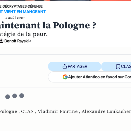
E
›
DÉCRYPTAGES
›
DÉFENSE
IT VIENT EN MANGEANT
5 août 2023
aintenant la Pologne ?
atégie de la peur.
Benoît Rayski
PARTAGER
CLAS
Ajouter Atlantico en favori sur Go
Pologne ,
OTAN ,
Vladimir Poutine ,
Alexandre Loukachen