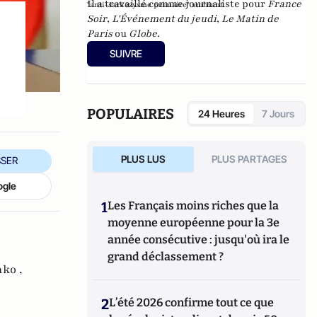
Il a travaillé comme journaliste pour
France
"anti-sarkozysme primaire" ambiant.
Soir
,
L'Événement du jeudi
,
Le Matin de
Paris
ou
Globe
.
SUIVRE
POPULAIRES
24 Heures
7 Jours
PLUS LUS
PLUS PARTAGES
SER
ogle
1
Les Français moins riches que la
moyenne européenne pour la 3e
année consécutive : jusqu'où ira le
grand déclassement ?
ko ,
2
L’été 2026 confirme tout ce que