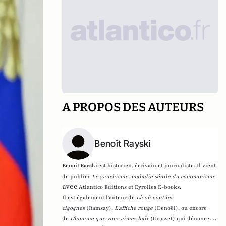
A PROPOS DES AUTEURS
Benoît Rayski
Benoît Rayski
est historien, écrivain et journaliste. Il vient
de publier
Le gauchisme, maladie sénile du communisme
avec
Atlantico Editions et Eyrolles E-books.
Il est également l'auteur de
Là où vont les
cigognes
(Ramsay),
L'affiche rouge
(Denoël), ou encore
de
L'homme que vous aimez haïr
(Grasset)
qui dénonce l'