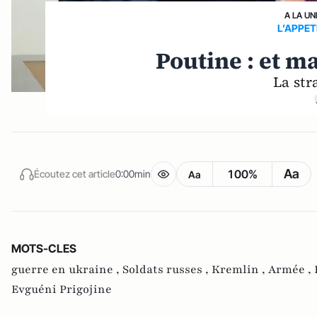
A LA UN
L’APPET
Poutine : et m
La str
Aa
100%
Écoutez cet article
0:00min
Aa
MOTS-CLES
guerre en ukraine ,
Soldats russes ,
Kremlin ,
Armée ,
Evguéni Prigojine