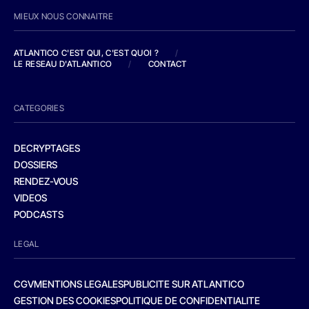
MIEUX NOUS CONNAITRE
ATLANTICO C'EST QUI, C'EST QUOI ?
/
LE RESEAU D'ATLANTICO
/
CONTACT
CATEGORIES
DECRYPTAGES
DOSSIERS
RENDEZ-VOUS
VIDEOS
PODCASTS
LEGAL
CGV
MENTIONS LEGALES
PUBLICITE SUR ATLANTICO
GESTION DES COOKIES
POLITIQUE DE CONFIDENTIALITE