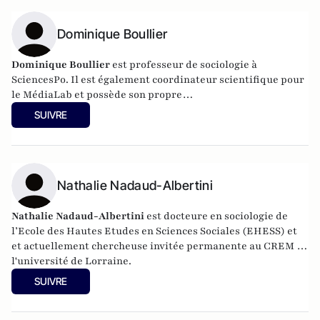
Dominique Boullier
Dominique Boullier
est professeur de sociologie à
SciencesPo. Il est également coordinateur scientifique pour
le
MédiaLab
et possède son propre
site
dominiqueboullier.com
. Il est également l'auteur de
SUIVRE
"
l'urbanité numérique.Essai sur la troisième ville en 2100
"
(L'harmattan 1999.)
Nathalie Nadaud-Albertini
Nathalie Nadaud-Albertini
est docteure en sociologie de
l’Ecole des Hautes Etudes en Sciences Sociales (EHESS) et
et actuellement chercheuse invitée permanente au CREM de
l'université de Lorraine.
SUIVRE