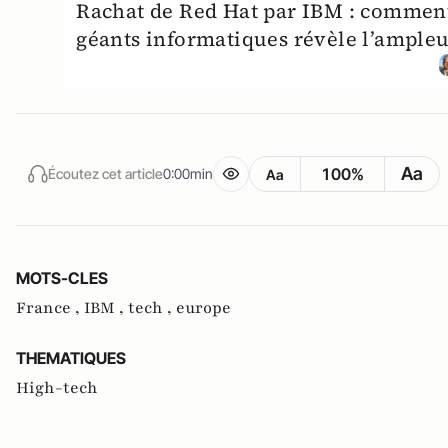
Rachat de Red Hat par IBM : comment l
géants informatiques révèle l’ample
Aa
100%
Écoutez cet article
0:00min
Aa
MOTS-CLES
France ,
IBM ,
tech ,
europe
THEMATIQUES
High-tech