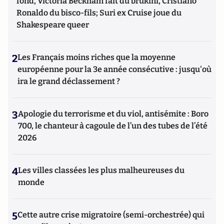
fond, Victoria Beckham fait du brukini, Cristiano
Ronaldo du bisco-fils; Suri ex Cruise joue du
Shakespeare queer
2
Les Français moins riches que la moyenne
européenne pour la 3e année consécutive : jusqu'où
ira le grand déclassement ?
3
Apologie du terrorisme et du viol, antisémite : Boro
700, le chanteur à cagoule de l’un des tubes de l’été
2026
4
Les villes classées les plus malheureuses du
monde
5
Cette autre crise migratoire (semi-orchestrée) qui