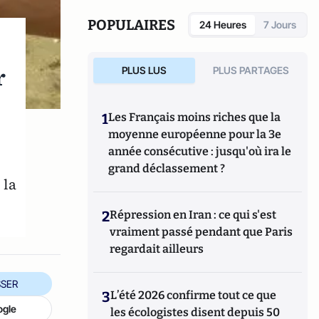
POPULAIRES
24 Heures
7 Jours
r
PLUS LUS
PLUS PARTAGES
1
Les Français moins riches que la
moyenne européenne pour la 3e
année consécutive : jusqu'où ira le
grand déclassement ?
 la
2
Répression en Iran : ce qui s'est
vraiment passé pendant que Paris
regardait ailleurs
SER
3
L’été 2026 confirme tout ce que
ogle
les écologistes disent depuis 50