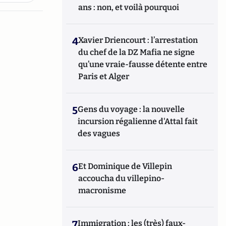
ans : non, et voilà pourquoi
4
Xavier Driencourt : l’arrestation
du chef de la DZ Mafia ne signe
qu’une vraie-fausse détente entre
Paris et Alger
5
Gens du voyage : la nouvelle
incursion régalienne d'Attal fait
des vagues
6
Et Dominique de Villepin
accoucha du villepino-
macronisme
7
Immigration : les (très) faux-