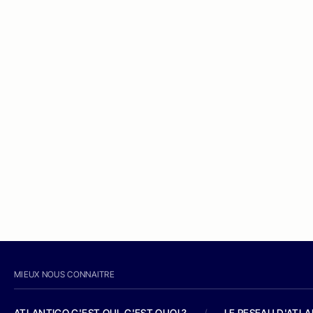
MIEUX NOUS CONNAITRE
ATLANTICO C'EST QUI, C'EST QUOI ?
/
LE RESEAU D'ATL