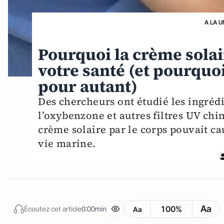
A LA U
Pourquoi la crème sola
votre santé (et pourquoi
pour autant)
Des chercheurs ont étudié les ingréd
l’oxybenzone et autres filtres UV chi
crème solaire par le corps pouvait ca
vie marine.
Aa
100%
Écoutez cet article
0:00min
Aa