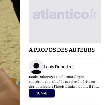
A PROPOS DES AUTEURS
Louis Dubertret
Louis Dubertret
est dermatologue-
cancérologue. Chef de service émérite en
dermatologie à l'hôpital Saint-Louis, il fut
également président de la Société française
SUIVRE
de photobiologie.