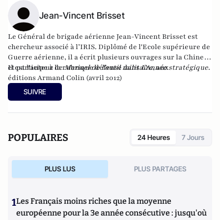
Jean-Vincent Brisset
Le Général de brigade aérienne Jean-Vincent Brisset est
chercheur associé à l’IRIS. Diplômé de l'Ecole supérieure de
Guerre aérienne, il a écrit plusieurs ouvrages sur la Chine,
et participe à la rubrique défense dans
Il est l'auteur de
Manuel de l'outil militaire
L’Année stratégique
, aux
.
éditions Armand Colin (avril 2012)
SUIVRE
POPULAIRES
24 Heures
7 Jours
PLUS LUS
PLUS PARTAGES
1
Les Français moins riches que la moyenne
européenne pour la 3e année consécutive : jusqu'où