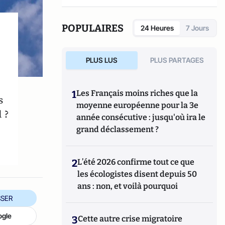
XI.
Il a écrit notamment
Le Sexe expliqué à ma
fille
(Seuil, 2010) et
Bienvenue en
POPULAIRES
24 Heures
7 Jours
Transhumanie
(avec Geneviève Ferone,
Grasset, 2011).
PLUS LUS
PLUS PARTAGES
1
Les Français moins riches que la
s
moyenne européenne pour la 3e
 ?
année consécutive : jusqu'où ira le
grand déclassement ?
2
L’été 2026 confirme tout ce que
les écologistes disent depuis 50
ans : non, et voilà pourquoi
SER
ogle
3
Cette autre crise migratoire