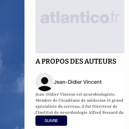
A PROPOS DES AUTEURS
Jean-Didier Vincent
Jean-Didier Vincent est neurobiologiste.
Membre de l'Académie de médecine et grand
spécialiste du cerveau, il fut Directeur de
l'Institut de neurobiologie Alfred Fessard du
CNRS ainsi que professeur de physiologie à
SUIVRE
la Faculté de médecine de l'Université Paris