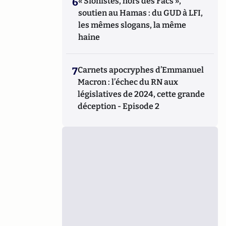
6
« Sionistes, hors des Facs »,
soutien au Hamas : du GUD à LFI,
les mêmes slogans, la même
haine
7
Carnets apocryphes d’Emmanuel
Macron : l’échec du RN aux
législatives de 2024, cette grande
déception - Episode 2