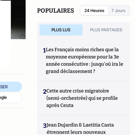
ministère de la Défense.
POPULAIRES
24 Heures
7 Jours
PLUS LUS
PLUS PARTAGES
1
Les Français moins riches que la
moyenne européenne pour la 3e
année consécutive : jusqu'où ira le
grand déclassement ?
SER
2
Cette autre crise migratoire
ogle
(semi-orchestrée) qui se profile
après Ceuta
3
Jean Dujardin & Laetitia Casta
étrennent leurs nouveaux