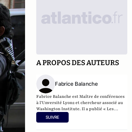
A PROPOS DES AUTEURS
Fabrice Balanche
Fabrice Balanche est Maître de conférences
à l'Unversité Lyon2 et chercheur associé au
Washington Institute. Il a publié « Les
leçons de la crise syrienne » aux éditions
SUIVRE
Odile Jacob, 2024, pour lequel il a obtenu le
prix de Géopolitique 2024 de la part du