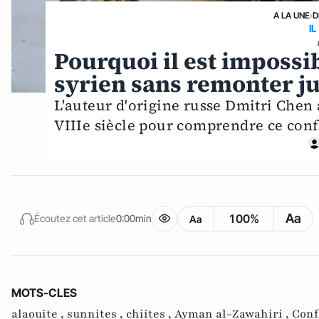
A LA UNE
›
D
IL
Pourquoi il est impossi
syrien sans remonter ju
L'auteur d'origine russe Dmitri Chen
VIIIe siècle pour comprendre ce confl
Aa
100%
Écoutez cet article
0:00min
Aa
MOTS-CLES
alaouite ,
sunnites ,
chiites ,
Ayman al-Zawahiri ,
Conf