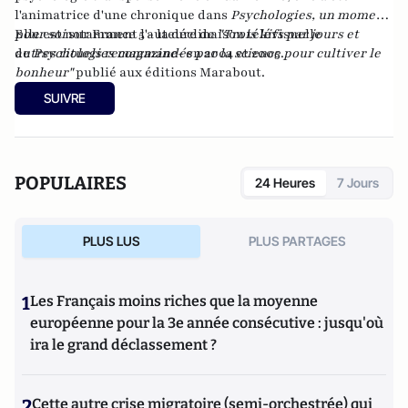
l'animatrice d'une chronique dans
Psychologies, un moment
pour soi
Elle est notamment l'auteure de
sur France 5 - la déclinaison télévisuelle
"Trois kifs par jours et
de
autres rituels recommandés par la science pour cultiver le
Psychologies magazine-
en 2004 et 2005.
bonheur"
publié aux éditions Marabout.
SUIVRE
POPULAIRES
24 Heures
7 Jours
PLUS LUS
PLUS PARTAGES
1
Les Français moins riches que la moyenne
européenne pour la 3e année consécutive : jusqu'où
ira le grand déclassement ?
2
Cette autre crise migratoire (semi-orchestrée) qui