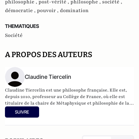
philosophie ,
post-vérité ,
philosophe ,
société ,
démocratie ,
pouvoir ,
domination
THEMATIQUES
Société
A PROPOS DES AUTEURS
Claudine Tiercelin
Claudine Tiercelin est une philosophe française. Elle est,
depuis 2010, professeur au Collège de France, où elle est
titulaire de la chaire de Métaphysique et philosophie de la
connaissance. Elle est membre de l’Académie des sciences
SUIVRE
morales et politiques.