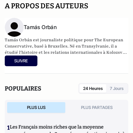
A PROPOS DES AUTEURS
Tamás Orbán
Tamás Orbán est journaliste politique pour The European
Conservative, basé à Bruxelles. Né en Transylvanie, il a
étudié l'histoire et les relations internationales à Kolozsvár
et a travaillé pour plusieurs instituts de recherche politique
SUIVRE
à Budapest. Ses intérêts incluent l'actualité, les mouvements
sociaux, la géopolitique et la sécurité de l'Europe centrale.
POPULAIRES
24 Heures
7 Jours
PLUS LUS
PLUS PARTAGES
1
Les Français moins riches que la moyenne