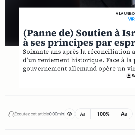
A LA UNE
›
D
VI
(Panne de) Soutien à Is
à ses principes par esp
Soixante ans après la réconciliation a
d’un reniement historique. Face à la 
gouvernement allemand opère un vir
S
Aa
100%
Écoutez cet article
0:00min
Aa