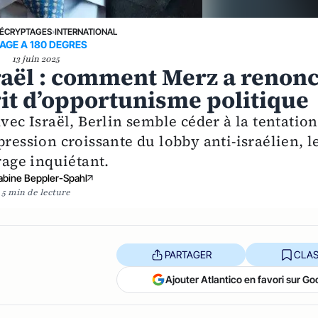
ÉCRYPTAGES
›
INTERNATIONAL
RAGE A 180 DEGRES
13 juin 2025
raël : comment Merz a renon
rit d’opportunisme politique
vec Israël, Berlin semble céder à la tentation
pression croissante du lobby anti-israélien, l
age inquiétant.
abine Beppler-Spahl
5 min de lecture
PARTAGER
CLAS
Ajouter Atlantico en favori sur Go