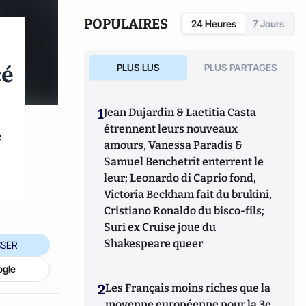
magazines et journaux allemands.
POPULAIRES
24 Heures
7 Jours
cé
PLUS LUS
PLUS PARTAGES
1
Jean Dujardin & Laetitia Casta
étrennent leurs nouveaux
e
amours, Vanessa Paradis &
Samuel Benchetrit enterrent le
leur; Leonardo di Caprio fond,
Victoria Beckham fait du brukini,
Cristiano Ronaldo du bisco-fils;
Suri ex Cruise joue du
Shakespeare queer
SER
ogle
2
Les Français moins riches que la
moyenne européenne pour la 3e