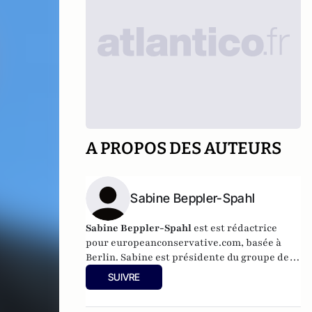
A PROPOS DES AUTEURS
Sabine Beppler-Spahl
Sabine Beppler-Spahl
est est rédactrice
pour europeanconservative.com, basée à
Berlin. Sabine est présidente du groupe de
réflexion libéral allemand Freiblickinstitut
SUIVRE
et correspondante en Allemagne pour
Spiked
. Elle a écrit pour plusieurs