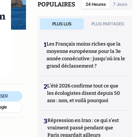
POPULAIRES
24 Heures
7 Jours
un
PLUS LUS
PLUS PARTAGES
1
Les Français moins riches que la
moyenne européenne pour la 3e
année consécutive : jusqu'où ira le
grand déclassement ?
2
L’été 2026 confirme tout ce que
les écologistes disent depuis 50
SER
ans : non, et voilà pourquoi
ogle
3
Répression en Iran : ce qui s'est
vraiment passé pendant que
Paris regardait ailleurs