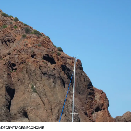
E
›
DÉCRYPTAGES
›
ECONOMIE