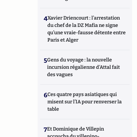
4
Xavier Driencourt : l’arrestation
du chef de la DZ Mafia ne signe
qu’une vraie-fausse détente entre
Paris et Alger
5
Gens du voyage : la nouvelle
incursion régalienne d'Attal fait
des vagues
6
Ces quatre pays asiatiques qui
misent sur l’IA pour renverser la
table
7
Et Dominique de Villepin
accoucha du villepino-