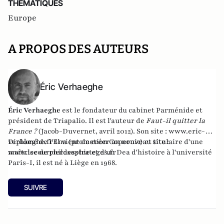
THEMATIQUES
Europe
A PROPOS DES AUTEURS
Éric Verhaeghe
Éric Verhaeghe
est le fondateur du
cabinet Parménide
et
président de
Triapalio
. Il est l'auteur de
Faut-il quitter la
France ?
(Jacob-Duvernet, avril 2012). Son site :
www.eric-
verhaeghe.fr
Diplômé de l'Ena (promotion Copernic) et titulaire d'une
Il vient de créer un nouveau site :
www.lecourrierdesstrateges.fr
maîtrise de philosophie et d'un Dea d'histoire à l'université
Paris-I, il est né à Liège en 1968.
SUIVRE