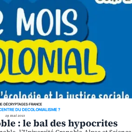
NE
›
DÉCRYPTAGES
›
FRANCE
CENTRE DU DECOLONIALISME ?
29 mai 2021
le : le bal des hypocrites