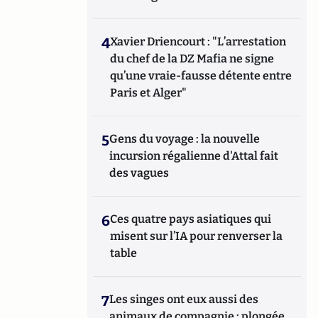
4
Xavier Driencourt : "L’arrestation
du chef de la DZ Mafia ne signe
qu’une vraie-fausse détente entre
Paris et Alger"
5
Gens du voyage : la nouvelle
incursion régalienne d'Attal fait
des vagues
6
Ces quatre pays asiatiques qui
misent sur l’IA pour renverser la
table
7
Les singes ont eux aussi des
animaux de compagnie : plongée