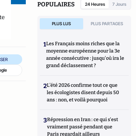
POPULAIRES
24 Heures
7 Jours
te
PLUS LUS
PLUS PARTAGES
1
Les Français moins riches que la
moyenne européenne pour la 3e
année consécutive : jusqu'où ira le
SER
grand déclassement ?
ogle
2
L’été 2026 confirme tout ce que
les écologistes disent depuis 50
ans : non, et voilà pourquoi
3
Répression en Iran : ce qui s'est
vraiment passé pendant que
Paris regardait ailleurs