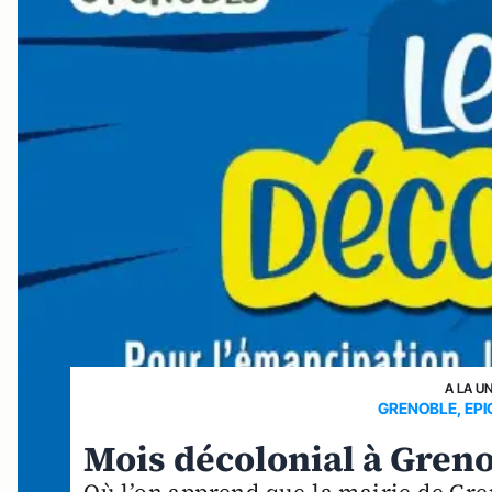
A LA U
GRENOBLE, EPI
Mois décolonial à Grenob