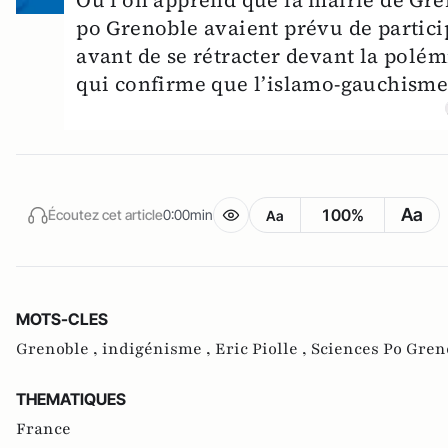
Où l’on apprend que la mairie de Gre
po Grenoble avaient prévu de partici
avant de se rétracter devant la polé
qui confirme que l’islamo-gauchisme 
Aa
100%
Écoutez cet article
0:00min
Aa
MOTS-CLES
Grenoble ,
indigénisme ,
Eric Piolle ,
Sciences Po Gren
THEMATIQUES
France