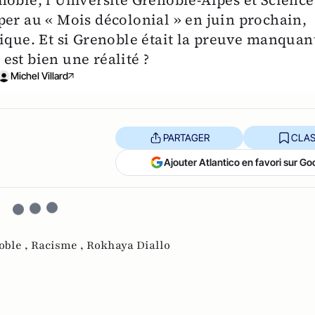
noble, l’Université Grenoble-Alpes et Science
per au « Mois décolonial » en juin prochain,
mique. Et si Grenoble était la preuve manquan
est bien une réalité ?
Michel Villard
PARTAGER
CLAS
Ajouter Atlantico en favori sur Go
oble ,
Racisme ,
Rokhaya Diallo