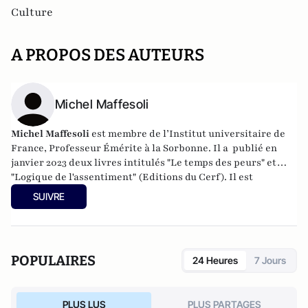
Culture
A PROPOS DES AUTEURS
Michel Maffesoli
Michel Maffesoli
est membre de l’Institut universitaire de
France, Professeur Émérite à la Sorbonne. Il a publié en
janvier 2023 deux livres intitulés "Le temps des peurs" et
"Logique de l'assentiment" (Editions du Cerf). Il est
également l'auteur de livres encore "Écosophie" (Ed du Cerf,
SUIVRE
2017), "Êtres postmoderne" ( Ed du Cerf 2018), "La nostalgie
du sacré" ( Ed du Cerf, 2020).
POPULAIRES
24 Heures
7 Jours
PLUS LUS
PLUS PARTAGES