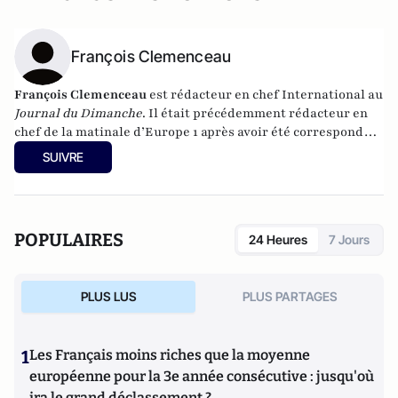
François Clemenceau
François Clemenceau
est rédacteur en chef International au
Journal du Dimanche
. Il était précédemment rédacteur en
chef de la matinale d’Europe 1 après avoir été correspondant
de la radio à Washington pendant sept ans. Son blog
USA
SUIVRE
2008
sur la campagne présidentielle américaine a reçu la
Coupe de l’Info 2009 du meilleur blog politique et
économique.Son quatrième livre sur la politique
américaine,
Hillary Clinton de A à Z
,
vient d'être republié dans une
POPULAIRES
24 Heures
7 Jours
(éditions Du Rocher).
édition augmentée
PLUS LUS
PLUS PARTAGES
1
Les Français moins riches que la moyenne
européenne pour la 3e année consécutive : jusqu'où
ira le grand déclassement ?