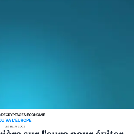
E
›
DÉCRYPTAGES
›
ECONOMIE
OU VA L'EUROPE
24 juin 2012