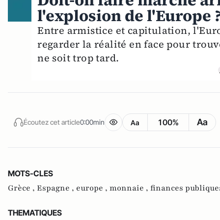
Doit-on faire marche arr
l'explosion de l'Europe 
Entre armistice et capitulation, l'Eur
regarder la réalité en face pour trouv
ne soit trop tard.
Aa
100%
Écoutez cet article
0:00min
Aa
MOTS-CLES
Grèce ,
Espagne ,
europe ,
monnaie ,
finances publique
THEMATIQUES