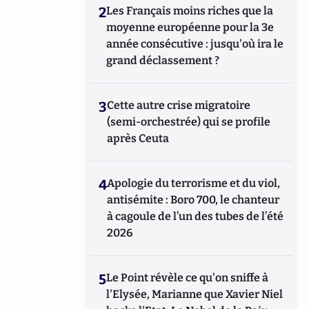
2
Les Français moins riches que la
moyenne européenne pour la 3e
année consécutive : jusqu'où ira le
grand déclassement ?
3
Cette autre crise migratoire
(semi-orchestrée) qui se profile
après Ceuta
4
Apologie du terrorisme et du viol,
antisémite : Boro 700, le chanteur
à cagoule de l’un des tubes de l’été
2026
5
Le Point révèle ce qu'on sniffe à
l'Elysée, Marianne que Xavier Niel