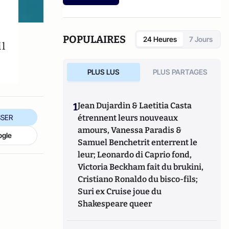
Securities
, et membre du conseil d’administration de
Scor.
POPULAIRES
24 Heures
7 Jours
il
PLUS LUS
PLUS PARTAGES
1
Jean Dujardin & Laetitia Casta
SER
étrennent leurs nouveaux
amours, Vanessa Paradis &
ogle
Samuel Benchetrit enterrent le
leur; Leonardo di Caprio fond,
Victoria Beckham fait du brukini,
Cristiano Ronaldo du bisco-fils;
Suri ex Cruise joue du
Shakespeare queer