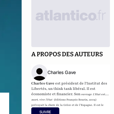
A PROPOS DES AUTEURS
Charles Gave
Charles Gave
est président de
l'Institut des
Libertés
, un
think tank
libéral
.
Il est
économiste et financier. Son
ouvrage
L’Etat est
mort, vive l’état
(éditions François Bourin, 2009)
prévoyait la chute de la Grèce et de l’Espagne. Il est le
fondateur et président de
Gavekal Research
et de
Gavekal
SUIVRE