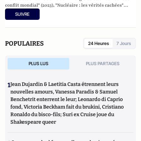
conflit mondial" (2023), "Nucléaire : les vérités cachées"
(2021) et "Eoliennes : la face noire de la transition
SUIVRE
écologique" (2019), publiés aux éditions du Rocher.
POPULAIRES
24 Heures
7 Jours
PLUS LUS
PLUS PARTAGES
1
Jean Dujardin & Laetitia Casta étrennent leurs
nouvelles amours, Vanessa Paradis & Samuel
Benchetrit enterrent le leur; Leonardo di Caprio
fond, Victoria Beckham fait du brukini, Cristiano
Ronaldo du bisco-fils; Suri ex Cruise joue du
Shakespeare queer