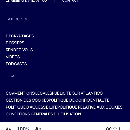
LE RESEAU D'ATLANTICO
/
CONTACT
CATEGORIES
DECRYPTAGES
DOSSIERS
RENDEZ-VOUS
VIDEOS
PODCASTS
LEGAL
CGV
MENTIONS LEGALES
PUBLICITE SUR ATLANTICO
GESTION DES COOKIES
POLITIQUE DE CONFIDENTIALITE
POLITIQUE D’ACCESSIBILITE
POLITIQUE RELATIVE AUX COOKIES
CONDITIONS GENERALES D’UTILISATION
Aa
100%
Aa