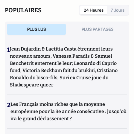
raccordement au réseau d’ERDF, devenu ENEDIS. Depuis
POPULAIRES
24 Heures
7 Jours
2013, il est consultant indépendant dans le domaine de
l’énergie et de l’administration de sociétés.
PLUS LUS
PLUS PARTAGES
1
Jean Dujardin & Laetitia Casta étrennent leurs
nouveaux amours, Vanessa Paradis & Samuel
Benchetrit enterrent le leur; Leonardo di Caprio
fond, Victoria Beckham fait du brukini, Cristiano
Ronaldo du bisco-fils; Suri ex Cruise joue du
Shakespeare queer
2
Les Français moins riches que la moyenne
européenne pour la 3e année consécutive : jusqu'où
ira le grand déclassement ?