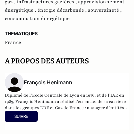
gaz ,
infrastructures gazières ,
approvisionnement
énergétique ,
énergie décarbonée ,
souveraineté ,
consommation énergétique
THEMATIQUES
France
A PROPOS DES AUTEURS
François Henimann
Diplômé de l’Ecole Centrale de Lyon en 1976, et de l’IAE en
1983, François Henimann a réalisé l’essentiel de sa carrière
dans les groupes EDF et Gaz de France : manager d’entités
opérationnelles, responsable ressources humaines,
SUIVRE
développeur et administrateur des filiales de Gaz de France
en Hongrie, puis Directeur Départemental et Directeur
National pour l’expertise réseaux d’électricité et