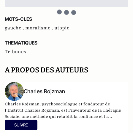
MOTS-CLES
gauche ,
moralisme ,
utopie
THEMATIQUES
Tribunes
A PROPOS DES AUTEURS
Charles Rojzman
Charles Rojzman, psychosociologue et fondateur de
l’Institut Charles Rojzman, est l’inventeur de la Thérapie
Sociale, une méthode qui rétablit la confiance et la
communication là où les divisions dominent. Charles
SUIVRE
Rojzman a publié en 2025 « Les masques tombent Illusions