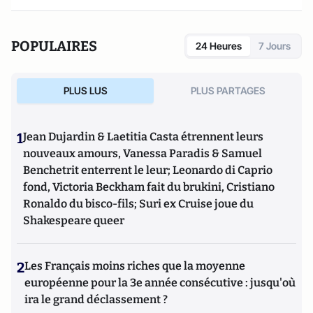
collectives, vérités interdites… Le réel, arme secrète de la
démocratie » chez FYP Editions.
POPULAIRES
24 Heures
7 Jours
PLUS LUS
PLUS PARTAGES
1
Jean Dujardin & Laetitia Casta étrennent leurs
nouveaux amours, Vanessa Paradis & Samuel
Benchetrit enterrent le leur; Leonardo di Caprio
fond, Victoria Beckham fait du brukini, Cristiano
Ronaldo du bisco-fils; Suri ex Cruise joue du
Shakespeare queer
2
Les Français moins riches que la moyenne
européenne pour la 3e année consécutive : jusqu'où
ira le grand déclassement ?