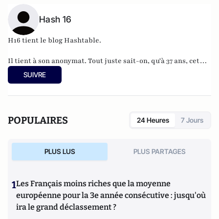
Hash 16
H16 tient le blog
Hashtable
.
Il tient à son anonymat. Tout juste sait-on, qu'à 37 ans, cet
informaticien à l'humour acerbe habite en Belgique et
SUIVRE
travaille pour
"une grosse boutique qui produit, gère et
manipule beaucoup, beaucoup de documents".
POPULAIRES
24 Heures
7 Jours
PLUS LUS
PLUS PARTAGES
1
Les Français moins riches que la moyenne
européenne pour la 3e année consécutive : jusqu'où
ira le grand déclassement ?