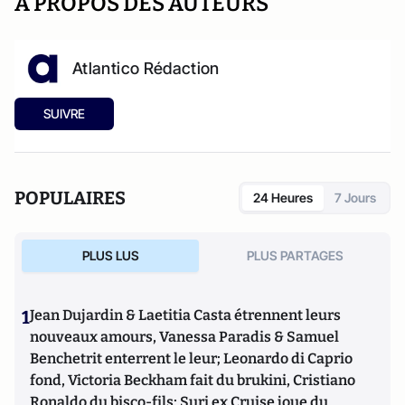
A PROPOS DES AUTEURS
Atlantico Rédaction
SUIVRE
POPULAIRES
24 Heures
7 Jours
PLUS LUS
PLUS PARTAGES
1
Jean Dujardin & Laetitia Casta étrennent leurs
nouveaux amours, Vanessa Paradis & Samuel
Benchetrit enterrent le leur; Leonardo di Caprio
fond, Victoria Beckham fait du brukini, Cristiano
Ronaldo du bisco-fils; Suri ex Cruise joue du