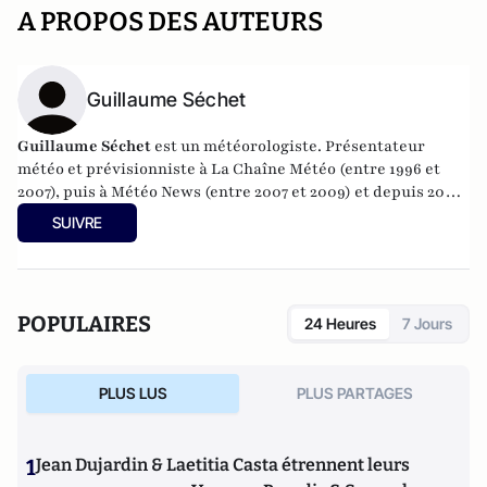
A PROPOS DES AUTEURS
Guillaume Séchet
Guillaume Séchet
est un météorologiste. Présentateur
météo et prévisionniste à La Chaîne Météo (entre 1996 et
2007), puis à Météo News (entre 2007 et 2009) et depuis 2009
à BFMTV, il est également le créateur et responsable de la
SUIVRE
société
Meteo-Villes
qui englobe des sites de météo
expertisée pour 19 grandes agglomérations. Il est également
l'auteur de 4 ouvrages sur les évènements climatiques (les
plus connus étant "Quel temps !" et "Y'a plus de saison").
POPULAIRES
24 Heures
7 Jours
PLUS LUS
PLUS PARTAGES
1
Jean Dujardin & Laetitia Casta étrennent leurs