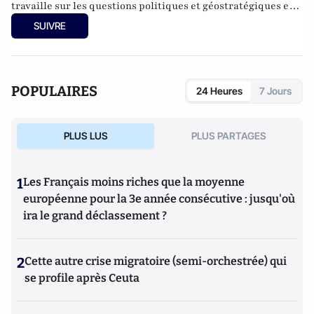
travaille sur les questions politiques et géostratégiques en
Asie du Sud-Est.
SUIVRE
POPULAIRES
24 Heures
7 Jours
PLUS LUS
PLUS PARTAGES
1
Les Français moins riches que la moyenne
européenne pour la 3e année consécutive : jusqu'où
ira le grand déclassement ?
2
Cette autre crise migratoire (semi-orchestrée) qui
se profile après Ceuta