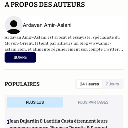
A PROPOS DES AUTEURS
Ardavan Amir-Aslani
Ardavan Amir-Aslani est avocat et essayiste, spécialiste du
Moyen-Orient. Il tient par ailleurs un blog
www.amir-
aslani.com
, et alimente régulièrement son compte Twitter:
@a_amir_aslani.
SUIVRE
POPULAIRES
24 Heures
7 Jours
PLUS LUS
PLUS PARTAGES
1
Jean Dujardin & Laetitia Casta étrennent leurs
nouveaux amours, Vanessa Paradis & Samuel