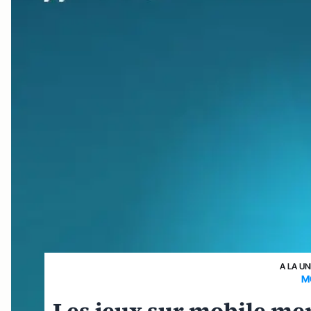
A LA UN
M