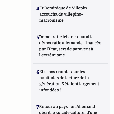
4
Et Dominique de Villepin
accoucha du villepino-
macronisme
5
Demokratie leben! : quand la
démocratie allemande, financée
par l'État, sert de paravent à
l'extrémisme
6
Et si nos craintes sur les
habitudes de lecture de la
génération Z étaient largement
infondées ?
7
Retour au pays : un Allemand
décrit le suicide culturel d’une