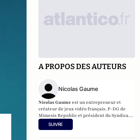
A PROPOS DES AUTEURS
Nicolas Gaume
Nicolas Gaume
est un entrepreneur et
créateur de jeux vidéo français. P-DG de
Mimesis Republic et président du Syndicat
national du jeu vidéo depuis mai 2009, il est
SUIVRE
connu pour avoir été le dirigeant et
fondateur de la société Kalisto