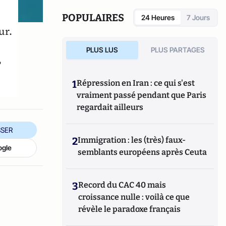
Entertainment de 1990 à 2002.
POPULAIRES
24 Heures
7 Jours
ur.
PLUS LUS
PLUS PARTAGES
,
1
Répression en Iran : ce qui s'est
vraiment passé pendant que Paris
regardait ailleurs
SER
2
Immigration : les (très) faux-
ogle
semblants européens après Ceuta
3
Record du CAC 40 mais
croissance nulle : voilà ce que
révèle le paradoxe français