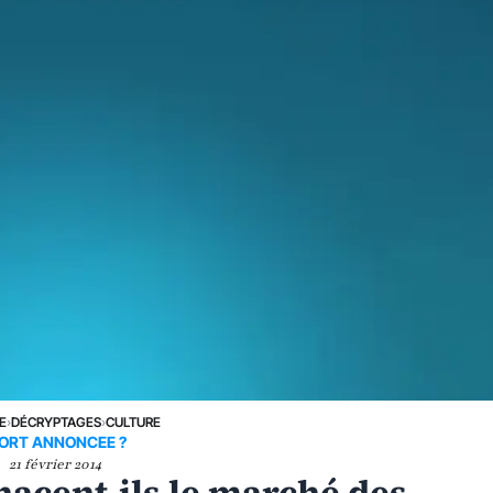
E
›
DÉCRYPTAGES
›
CULTURE
ORT ANNONCEE ?
21 février 2014