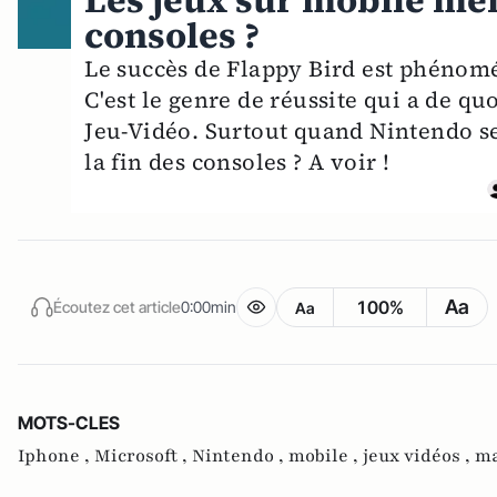
Les jeux sur mobile men
consoles ?
Le succès de Flappy Bird est phénomén
C'est le genre de réussite qui a de quo
Jeu-Vidéo. Surtout quand Nintendo se
la fin des consoles ? A voir !
Aa
100%
Écoutez cet article
0:00min
Aa
MOTS-CLES
Iphone ,
Microsoft ,
Nintendo ,
mobile ,
jeux vidéos ,
ma