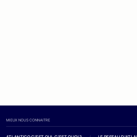
MIEUX NOUS CONNAITRE
ATLANTICO C'EST QUI, C'EST QUOI ?
/
LE RESEAU D'ATL