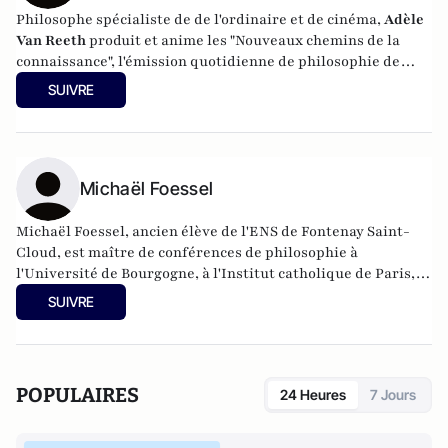
Philosophe spécialiste de de l'ordinaire et de cinéma,
Adèle
Van Reeth
produit et anime les "Nouveaux chemins de la
connaissance", l'émission quotidienne de philosophie de
France Culture. Elle est également chroniqueuse pour
SUIVRE
l'émission "Le Cercle" sur Canal Plus Cinéma.
Michaël Foessel
Michaël Foessel, ancien élève de l'ENS de Fontenay Saint-
Cloud, est maître de conférences de philosophie à
l'Université de Bourgogne, à l'Institut catholique de Paris, et
commentateur d'Emmanuel Kant et de Paul Ricœur. Il est
SUIVRE
également conseiller de la direction de la revue Esprit.
Depuis la rentrée 2013, il enseigne à l'École polytechnique et
remplacera Alain Finkielkraut, atteint par la limite d'âge, à
la chaire de philosophie à partir de la rentrée 2014.
POPULAIRES
24 Heures
7 Jours