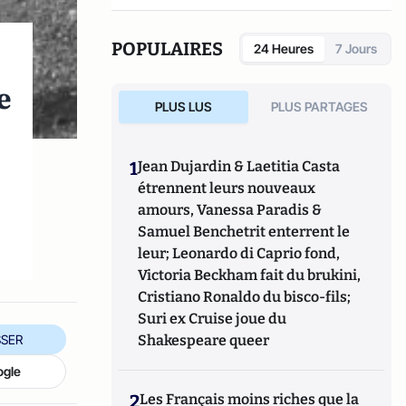
POPULAIRES
24 Heures
7 Jours
e
PLUS LUS
PLUS PARTAGES
1
Jean Dujardin & Laetitia Casta
étrennent leurs nouveaux
amours, Vanessa Paradis &
Samuel Benchetrit enterrent le
leur; Leonardo di Caprio fond,
Victoria Beckham fait du brukini,
Cristiano Ronaldo du bisco-fils;
Suri ex Cruise joue du
SER
Shakespeare queer
ogle
2
Les Français moins riches que la