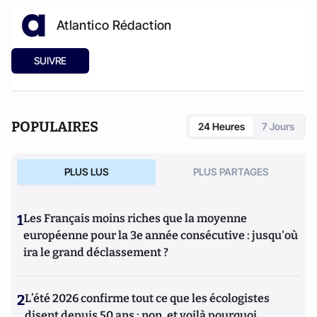
Atlantico Rédaction
SUIVRE
POPULAIRES
24 Heures
7 Jours
PLUS LUS
PLUS PARTAGES
1
Les Français moins riches que la moyenne
européenne pour la 3e année consécutive : jusqu'où
ira le grand déclassement ?
2
L’été 2026 confirme tout ce que les écologistes
disent depuis 50 ans : non, et voilà pourquoi